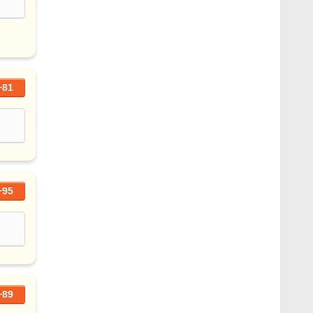
+81
+95
+89