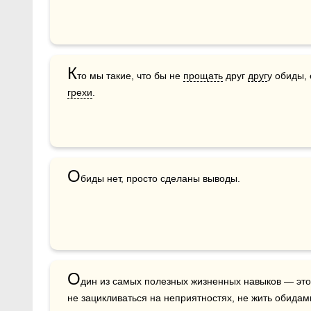
К
то мы такие, что бы не 
прощать
 друг 
друг
у обиды, 
грехи
.
О
биды нет, просто сделаны выводы.
О
дин из самых полезных жизненных навыков — это 
не зацикливаться на неприятностях, не жить обидам