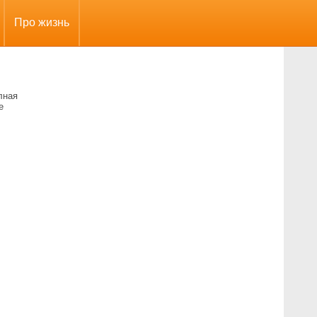
Про жизнь
лная
е