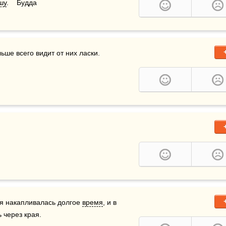
шу
.    Будда
ольше всего видит от них ласки.
ая накапливалась долгое 
время
, и в 
 через края.