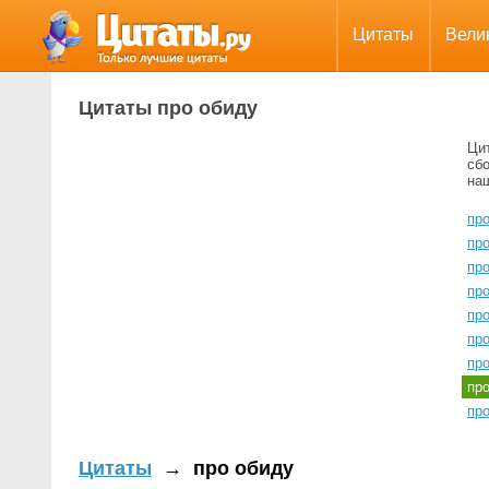
Цитаты
Вели
Цитаты про обиду
Ци
сбо
на
про
про
пр
пр
пр
про
пр
пр
пр
Цитаты
→
про обиду