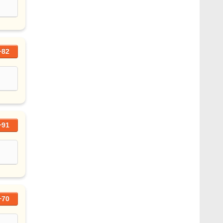
+82
+91
+70