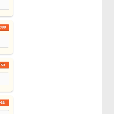
388
+59
+66