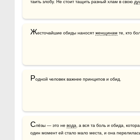
таить злобу. Не стоит тащить разный хлам в свою 
ду
Ж
есточайшие обиды наносят 
женщинам
 те, кто б
Р
одной человек важнее принципов и обид.
С
лёзы — это не 
вода
, а вся та боль и обида, котор
один момент ей стало мало места, и она перелилась