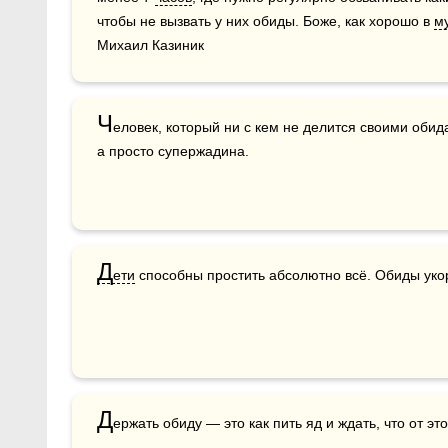
чтобы не вызвать у них обиды. Боже, как хорошо в 
м
Михаил Казиник
Ч
еловек, который ни с кем не делится своими обид
а просто супержадина.
Д
ети
 способны простить абсолютно всё. Обиды уко
Д
ержать обиду — это как пить яд и ждать, что от эт