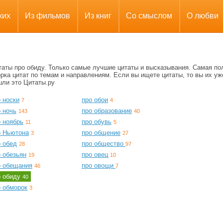
ких
Из фильмов
Из книг
Со смыслом
О любви
таты про обиду. Только самые лучшие цитаты и высказывания. Самая по
рка цитат по темам и направлениям. Если вы ищете цитаты, то вы их уж
шли это Цитаты.ру
 носки
про обои
7
4
 ночь
про образование
143
40
о ноябрь
про обувь
11
5
о Ньютона
про общение
3
27
о обед
про общество
28
97
 обезьян
про овец
19
10
о обещания
про овощи
46
7
о обиду
40
о обморок
3