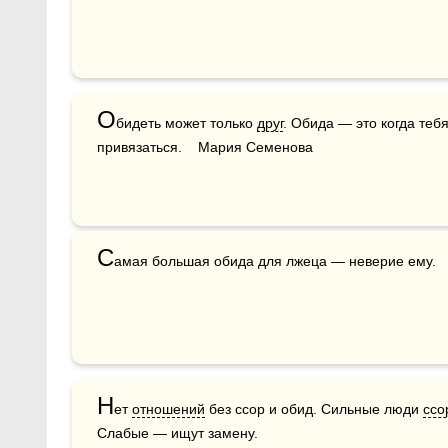
О
бидеть может только 
друг
. Обида — это когда тебя
привязаться.    Мария Семенова
С
амая большая обида для лжеца — неверие ему.
Н
ет 
отношений
 без ссор и обид. Сильные люди 
ссо
Слабые — ищут замену.