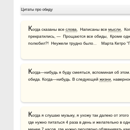
Цитаты про обиду
К
огда сказаны все 
слова
,  Написаны все 
мысли
,  К
прекратились, —  Прощаются все обиды,  Кроме одно
полюбил?!  Неужели трудно было...    Марта Кетро 
К
огда—нибудь я буду смеяться, вспоминая об этом. К
обида. Когда—нибудь. В следующей 
жизни
, наверно
К
огда я слушаю музыку, я ухожу так далеко от этог
где нужно питаться 4 раза в день и желательно в одн
менее 7 
часов
, где нужно регулярно обзванивать как