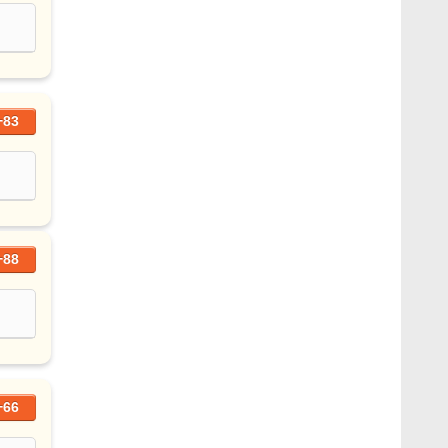
+83
+88
+66