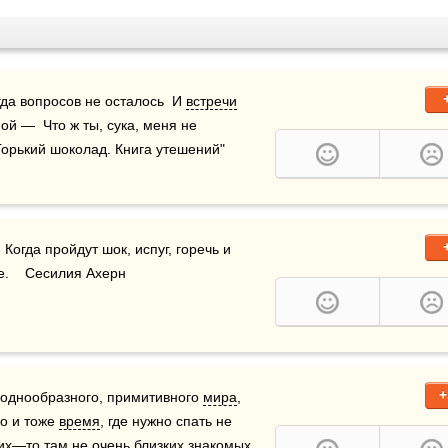
огда вопросов не осталось  И 
встречи
й —  Что ж ты, сука, меня не 
"Горький шоколад. Книга утешений"
огда пройдут шок, испуг, горечь и 
е.    Сесилия Ахерн
+
о однообразного, примитивного 
мира
, 
о и тоже 
время
, где нужно спать не 
их—то там не очень близких знакомых, 