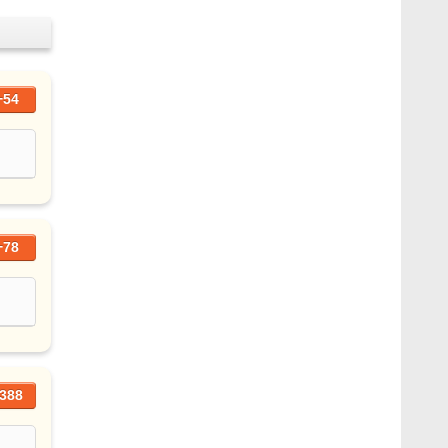
+54
+78
388