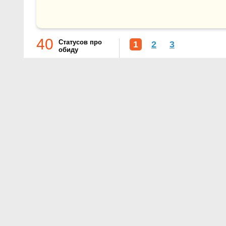
40
Статусов про
1
2
3
обиду
О проекте
Контакты