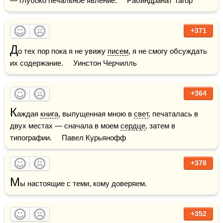
— глубоко печальное явление.     Рабиндранат Тагор
+371
Д
о тех пор пока я не увижу 
писем
, я не смогу обсуждать 
их содержание.     Уинстон Черчилль
+364
К
аждая 
книга
, выпущенная мною в 
свет
, печаталась в 
двух местах — сначала в моем 
сердце
, затем в 
типографии.     Павел Курьянофф
+378
М
ы настоящие с теми, кому доверяем.
+352