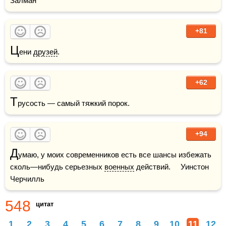
Залман
+81
Ц
ени 
друзей
.
+62
Т
русость — самый тяжкий порок.
+94
Д
умаю, у моих современников есть все шансы избежать 
сколь—нибудь серьезных 
военных
 действий.     Уинстон 
Черчилль
548
цитат
1
2
3
4
5
6
7
8
9
10
11
12