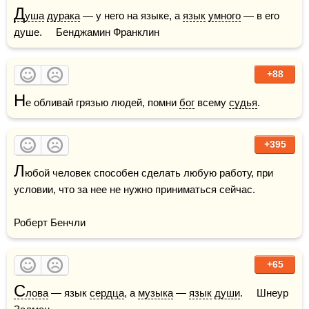
Д
уша
дурака
 — у него на языке, а 
язык
умного
 — в его 
душе.     Бенджамин Франклин
+88
Н
е обливай грязью людей, помни 
бог
 всему 
судья
.
+395
Л
юбой человек способен сделать любую работу, при 
условии, что за нее не нужно приниматься сейчас.

Роберт Бенчли
+65
С
лова
 — язык 
сердца
, а 
музыка
 — 
язык
души
.     Шнеур 