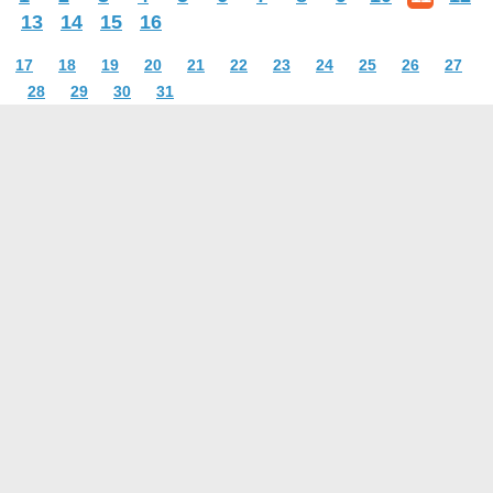
13
14
15
16
17
18
19
20
21
22
23
24
25
26
27
28
29
30
31
О проекте
Контакты
Условия использования
Политика конфиденциальности