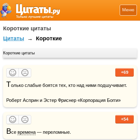
Меню
Короткие цитаты
Цитаты
→
Короткие
Короткие цитаты
+69
Т
олько слабые боятся тех, кто над ними подшучивает.

Роберт Асприн и Эстер Фриснер «Корпорация Богги»
+54
В
се 
времена
 — переломные.