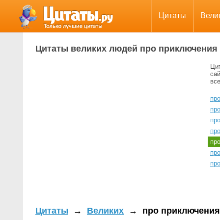
Цитаты
Вели
Цитаты великих людей про приключения
Ци
са
вс
пр
пр
пр
пр
пр
пр
пр
Цитаты
→
Великих
→
про приключения