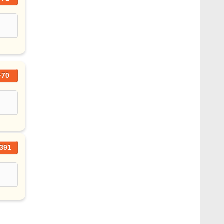
+70
391