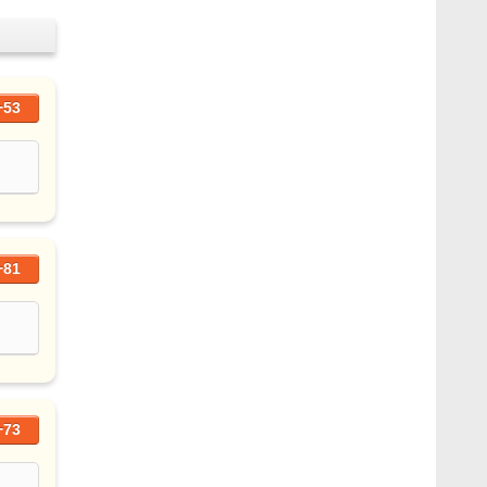
+53
+81
+73