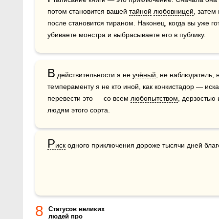
потом становится вашей 
тайной
любовницей
, затем
после становится тираном. Наконец, когда вы уже го
убиваете монстра и выбрасываете его в публику. 
В
 действительности я не 
учёный
, не наблюдатель, 
темпераменту я не кто иной, как конкистадор — иска
перевести это — со всем 
любопытством
, дерзостью 
людям этого сорта. 
Р
иск
 одного приключения дороже тысячи дней благ
8
Статусов великих
людей про