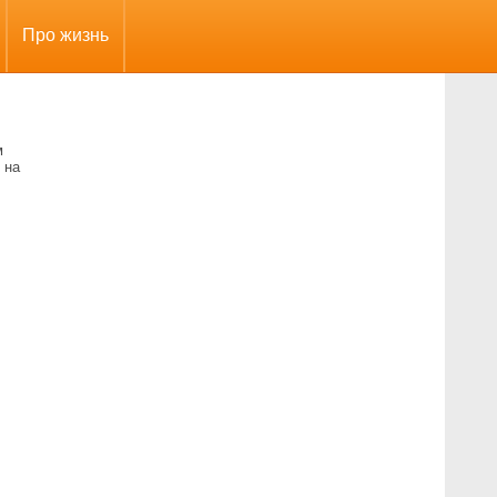
Про жизнь
м
 на