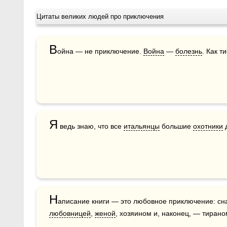
Цитаты великих людей про приключения
В
ойна — не приключение. 
Война
 — 
болезнь
. Как т
Я
 ведь знаю, что все 
итальянцы
 большие 
охотники
 
Н
аписание книги — это любовное приключение: сна
любовницей
, 
женой
, хозяином и, наконец, — тирано