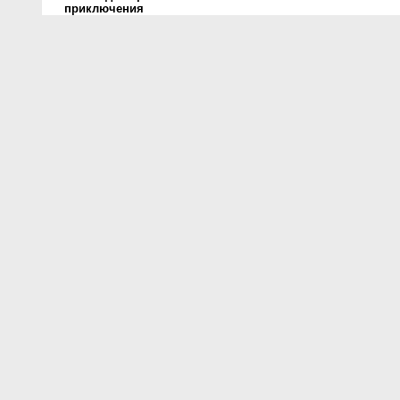
приключения
О проекте
Контакты
Условия использования
Политика конфиденциальности
© 2014- Цитаты.ру