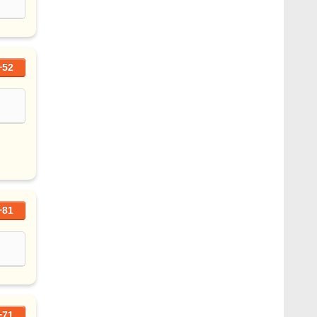
+52
+81
+71