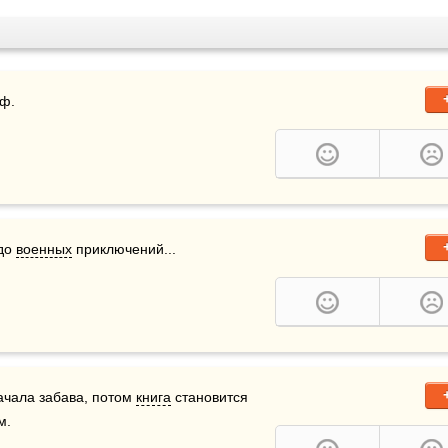
иф.
до 
военных
 приключений...
чала забава, потом 
книга
 становится 
м.