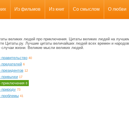
ких
Из фильмов
Из книг
Со смыслом
О любви
таты великих людей про приключения. Цитаты великих людей на лучше
йте Цитаты.ру. Лучшие цитаты величайших людей всех времен и народов
е случаи жизни. Великие мысли великих людей.
о правительство
40
о предателей
6
о президентов
12
о привычки
17
о приключения
8
о природу
73
о проблемы
41