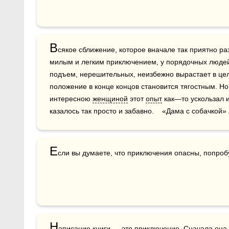
В
сякое сближение, которое вначале так приятно ра
милым и легким приключением, у порядочных людей,
подъем, нерешительных, неизбежно вырастает в цел
положение в конце концов становится тягостным. Но
интересною 
женщиной
 этот 
опыт
 как—то ускользал и
казалось так просто и забавно.    «Дама с собачкой»
Е
Н
аписание книги — это приключение. Сначала она 