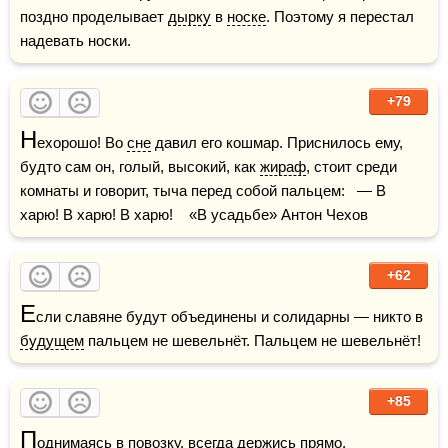
поздно проделывает 
дырку
 в 
носке
. Поэтому я перестал 
надевать носки.  
+79
Н
ехорошо! Во 
сне
 давил его кошмар. Приснилось ему, 
будто сам он, голый, высокий, как 
жираф
, стоит среди 
комнаты и говорит, тыча перед собой пальцем:   ― В 
харю! В харю! В харю!    «В усадьбе» Антон Чехов
+62
Е
сли славяне будут объединены и солидарны — никто в 
будущем
 пальцем не шевельнёт. Пальцем не шевельнёт! 
+85
П
однимаясь в повозку, всегда держись прямо, 