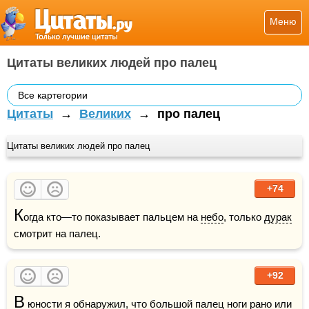
Меню
Цитаты великих людей про палец
Все картегории
Цитаты
→
Великих
→
про палец
Цитаты великих людей про палец
+74
К
огда кто—то показывает пальцем на 
небо
, только 
дурак
смотрит на палец.  
+92
В
 юности я обнаружил, что большой палец ноги рано или 