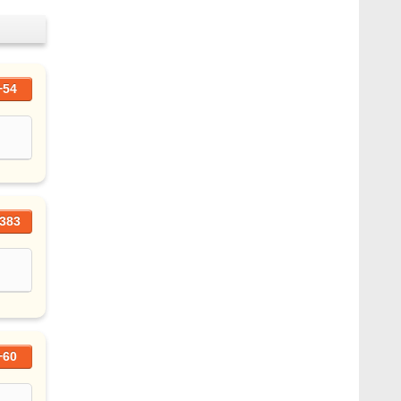
+54
383
+60