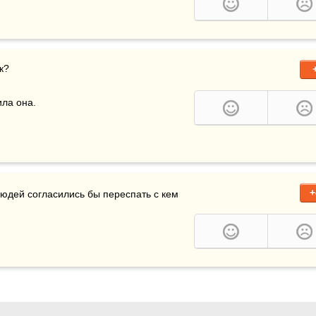
а она.

+
людей согласились бы переспать с кем 