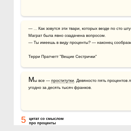
— ... Как зовутся эти твари, которых везде по сто штук?

Маграт была явно озадачена вопросом.

— Ты имеешь в виду проценты? — наконец сообразил
Терри Пратчетт "Вещие Сестрички"
М
ы все — 
проститутки
. Девяносто пять процентов 
угодно за десять тысяч франков.
5
цитат со смыслом
про проценты