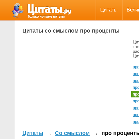
Цитаты
Вели
Цитаты со смыслом про проценты
Ци
ка
ра
Цит
про
пр
пр
про
пр
пр
пр
пр
про
Цитаты
→
Со смыслом
→
про процент