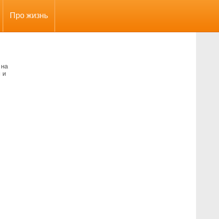
Про жизнь
 на
 и