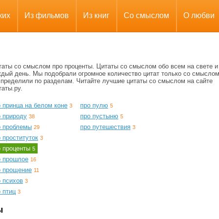
ких
Из фильмов
Из книг
Со смыслом
О любви
таты со смыслом про проценты. Цитаты со смыслом обо всем на свете и
ждый день. Мы подобрали огромное количество цитат только со смыслом
спределили по разделам. Читайте лучшие цитаты со смыслом на сайте
аты.ру.
 принца на белом коне
про пулю
3
5
о природу
про пустыню
38
5
о проблемы
про путешествия
29
3
 проституток
3
о проценты
5
о прошлое
16
о прощение
11
о психов
3
 птиц
3
ы