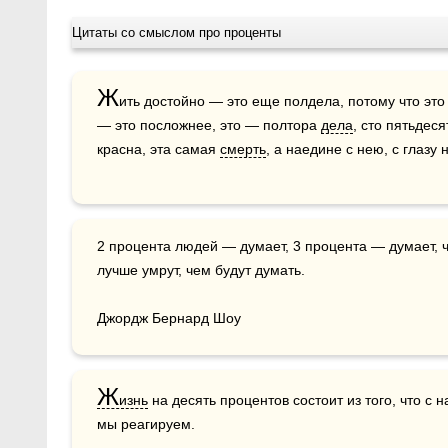
Цитаты со смыслом про проценты
Ж
ить достойно — это еще полдела, потому что это
— это посложнее, это — полтора 
дела
, сто пятьдеся
красна, эта самая 
смерть
, а наедине с нею, с глазу н
2 процента людей — думает, 3 процента — думает, что они думают, а 95 процентов людей 
лучше умрут, чем будут думать.

Джордж Бернард Шоу
Ж
изнь
 на десять процентов состоит из того, что с 
мы реагируем.