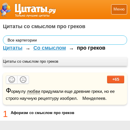
Меню
Цитаты со смыслом про греков
Все картегории
Цитаты
→
Со смыслом
→
про греков
Цитаты со смыслом про греков
+65
Ф
ормулу 
любви
 придумали еще древние греки, но ее 
строго научную рецептуру изобрел.    Менделеев.
1
Афоризм со смыслом про греков