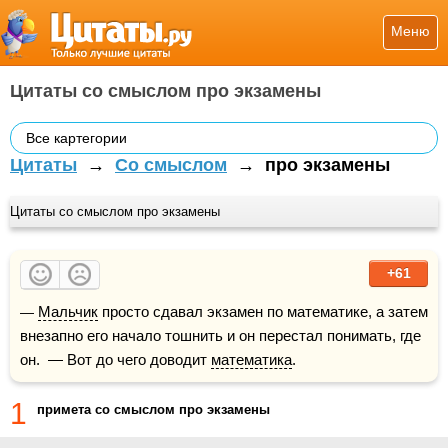
Меню
Цитаты со смыслом про экзамены
Все картегории
Цитаты
→
Со смыслом
→
про экзамены
Цитаты со смыслом про экзамены
+61
— 
Мальчик
 просто сдавал экзамен по математике, а затем 
внезапно его начало тошнить и он перестал понимать, где 
он.  — Вот до чего доводит 
математика
.
1
примета со смыслом про экзамены