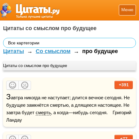
Меню
Цитаты со смыслом про будущее
Все картегории
Цитаты
→
Со смыслом
→
про будущее
Цитаты со смыслом про будущее
+391
З
автра никогда не наступает; длится вечное сегодня. Не 
будущее замкнётся смертью, а длящееся настоящее. Не 
завтра будет 
смерть
, а когда—нибудь сегодня.    Григорий 
Ландау
+77