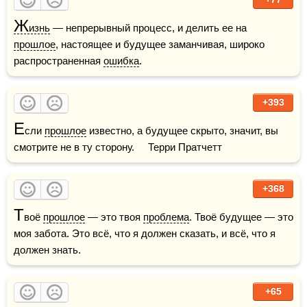
Ж
изнь
 — непрерывный процесс, и делить ее на 
прошлое
, настоящее и будущее заманчивая, широко 
распространенная 
ошибка
.
+393
Е
сли 
прошлое
 известно, а будущее скрыто, значит, вы 
смотрите не в ту сторону.     Терри Пратчетт
+368
Т
воё 
прошлое
 — это твоя 
проблема
. Твоё будущее — это 
моя забота. Это всё, что я должен сказать, и всё, что я 
должен знать.
+65