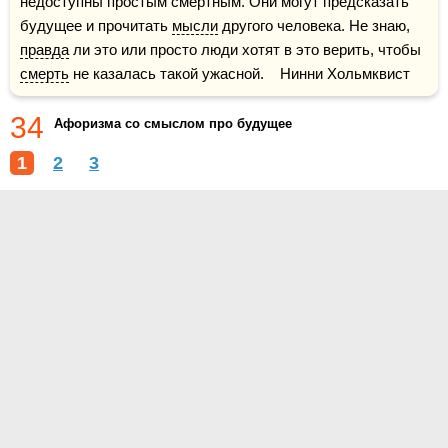
недоступны простым смертным. Они могут предсказать 
будущее и прочитать 
мысли
 другого человека. Не знаю, 
правда
 ли это или просто люди хотят в это верить, чтобы 
смерть
 не казалась такой ужасной.    Нинни Хольмквист
34
Афоризма со смыслом про будущее
1
2
3
О проекте