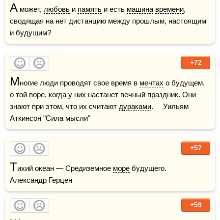
А
 может, 
любовь
 и 
память
 и есть 
машина
времени
, 
сводящая на нет дистанцию между прошлым, настоящим 
и будущим?
+72
М
ногие люди проводят свое время в 
мечтах
 о будущем, 
о той поре, когда у них настанет вечный праздник. Они 
знают при этом, что их считают 
дураками
.     Уильям 
Аткинсон "Сила мысли"
+57
Т
ихий океан — Средиземное 
море
 будущего.    
Александр Герцен
+59