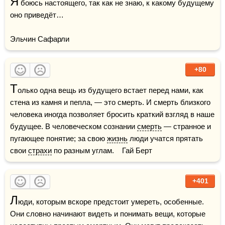
Я
 боюсь настоящего, так как не знаю, к какому будущему 
оно приведёт…

Эльчин Сафарли
+80
Т
олько одна вещь из будущего встает перед нами, как 
стена из камня и пепла, — это смерть. И смерть близкого 
человека иногда позволяет бросить краткий взгляд в наше 
будущее. В человеческом сознании 
смерть
 — странное и 
пугающее понятие; за свою 
жизнь
 люди учатся прятать 
свои 
страхи
 по разным углам.    Гай Берт
+401
Л
юди, которым вскоре предстоит умереть, особенные. 
Они словно начинают видеть и понимать вещи, которые 