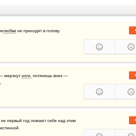
не
любви
 не приходят в голову.
— мерзнут 
ноги
, потянешь вниз — 
.
 не первый год ломают себе над этим 
 истинной.