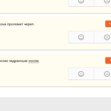
+
 она проломит череп.
высоко задранным 
носом
.