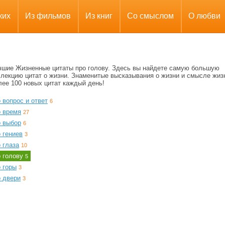
ких
Из фильмов
Из книг
Со смыслом
О любви
чшие Жизненные цитаты про голову. Здесь вы найдете самую большую
ллекцию цитат о жизни. Знаменитые высказывания о жизни и смысле жиз
лее 100 новых цитат каждый день!
 вопрос и ответ
6
о время
27
о выбор
6
 гениев
3
 глаза
10
о голову
5
 горы
3
о двери
3