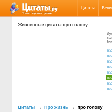
Цитаты
Вели
Жизненные цитаты про голову
Лу
ко
Бо
про
пр
пр
про
про
пр
про
пр
Цитаты
→
Про жизнь
→
про голову