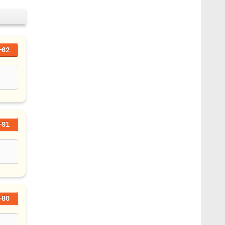
+62
+91
+80