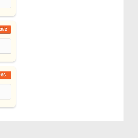
382
+86