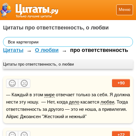
Меню
Цитаты про ответственность, о любви
Все картегории
Цитаты
→
О любви
→
про ответственность
Цитаты про ответственность, о любви
+90
— Каждый в этом 
мире
 отвечает только за себя. Я должна 
нести эту ношу.  — Нет, когда 
дело
 касается 
любви
. Тогда 
ответственность за другого — это не ноша, а привилегия.    
Айрис Джоансен "Жестокий и нежный"
+72