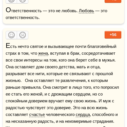
О
тветственность — это не любовь. 
Любовь
 — это 
ответственность.
+56
Е
сть нечто святое и вызывающее почти благоговейный 
страх в том, что 
жена
, вступая в брак, сосредотачивает 
все свои интересы на том, кого она берет себе в мужья. 
Она оставляет дом своего детства, мать и отца, 
разрывает все нити, которые ее связывают с прошлой 
жизнью.   Она оставляет те развлечения, к которым 
раньше привыкла. Она смотрит в лицо того, кто попросил 
ее стать его женой, и с дрожащим сердцем, но со 
спокойным доверием вручает ему свою жизнь. И муж с 
радостью чувствует это доверие. Это на всю жизнь 
составляет 
счастье
 человеческого 
сердца
, способного и 
на несказанную радость, и на неизмеримые страдания. 