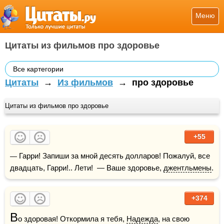
Меню
Цитаты из фильмов про здоровье
Все картегории
Цитаты
→
Из фильмов
→
про здоровье
Цитаты из фильмов про здоровье
+55
— Гарри! Запиши за мной десять долларов! Пожалуй, все 
двадцать, Гарри!.. Лети!  — Ваше здоровье, 
джентльмены
.
+374
В
о здоровая! Откормила я тебя, 
Надежда
, на свою 