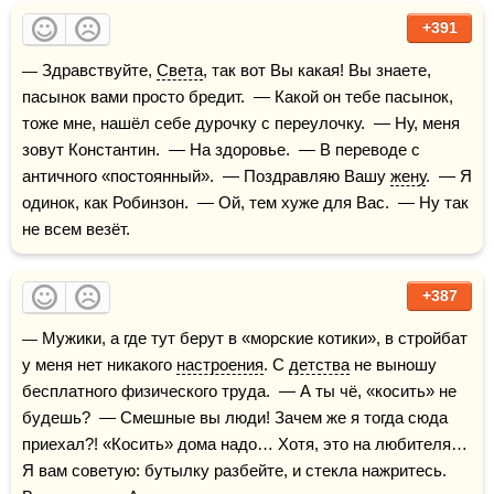
+391
— Здравствуйте, 
Света
, так вот Вы какая! Вы знаете, 
пасынок вами просто бредит.  — Какой он тебе пасынок, 
тоже мне, нашёл себе дурочку с переулочку.  — Ну, меня 
зовут Константин.  — На здоровье.  — В переводе с 
античного «постоянный».  — Поздравляю Вашу 
жену
.  — Я 
одинок, как Робинзон.  — Ой, тем хуже для Вас.  — Ну так 
не всем везёт.
+387
— Мужики, а где тут берут в «морские котики», в стройбат 
у меня нет никакого 
настроения
. С 
детства
 не выношу 
бесплатного физического труда.  — А ты чё, «косить» не 
будешь?  — Смешные вы люди! Зачем же я тогда сюда 
приехал?! «Косить» дома надо… Хотя, это на любителя… 
Я вам советую: бутылку разбейте, и стекла нажритесь. 