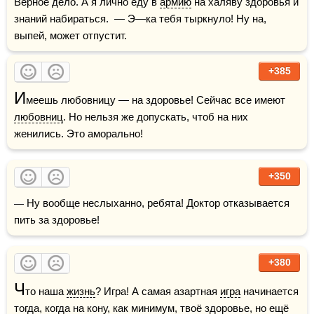
Верное дело. А я лично еду в 
армию
 на халяву здоровья и 
знаний набираться.  — Э—ка тебя тыркнуло! Ну на, 
выпей, может отпустит.
+385
И
меешь любовницу — на здоровье! Сейчас все имеют 
любовниц
. Но нельзя же допускать, чтоб на них 
женились. Это аморально!
+350
— Ну вообще неслыханно, ребята! Доктор отказывается 
пить за здоровье!
+380
Ч
то наша 
жизнь
? Игра! А самая азартная 
игра
 начинается 
тогда, когда на кону, как минимум, твоё здоровье, но ещё 