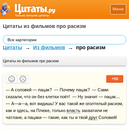
Меню
Цитаты из фильмов про расизм
Все картегории
Цитаты
→
Из фильмов
→
про расизм
Цитаты из фильмов про расизм
+50
— А соловей — пацак?  — Почему пацак?  — Сами 
сказали, что он без клетки поёт!  — Ну значит — пацак…  
— А—а—а, вот видишь! У вас такой же оголтелый расизм, 
как и здесь, на Плюке, только 
власть
 захватили не 
чатлане, а пацаки — такие, как ты и твой 
друг
 Соловей!