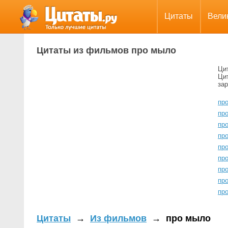
Цитаты
Вели
Цитаты из фильмов про мыло
Ци
Цит
за
пр
пр
пр
пр
пр
пр
пр
пр
пр
Цитаты
→
Из фильмов
→
про мыло