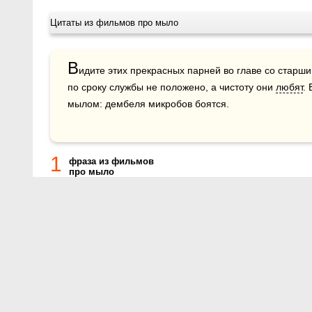
Цитаты из фильмов про мыло
В
идите этих прекрасных парней во главе со старш
по сроку службы не положено, а чистоту они 
любят
.
мылом: дембеля микробов боятся.
1
фраза из фильмов
про мыло