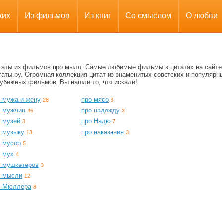
ких
Из фильмов
Из книг
Со смыслом
О любви
таты из фильмов про мыло. Самые любимые фильмы в цитатах на сайте
аты.ру. Огромная коллекция цитат из знаменитых советских и популярн
рубежных фильмов. Вы нашли то, что искали!
о мужа и жену
про мясо
28
3
о мужчин
про надежду
45
3
о музей
про Надю
3
7
о музыку
про наказания
13
3
о мусор
5
о мух
4
о мушкетеров
3
о мысли
12
о Мюллера
8