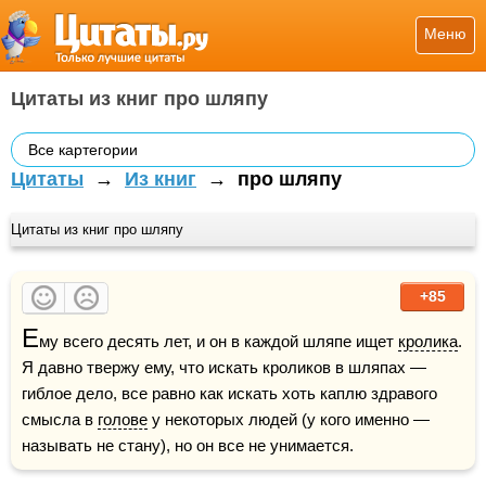
Меню
Цитаты из книг про шляпу
Все картегории
Цитаты
→
Из книг
→
про шляпу
Цитаты из книг про шляпу
+85
Е
му всего десять лет, и он в каждой шляпе ищет 
кролика
. 
Я давно твержу ему, что искать кроликов в шляпах — 
гиблое дело, все равно как искать хоть каплю здравого 
смысла в 
голове
 у некоторых людей (у кого именно — 
называть не стану), но он все не унимается.